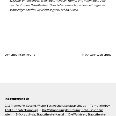
Sprache, unterwandert es mit dem richtigen Humor und nimmt dem Gan­
zen die stumme Betroffenheit. Bues liefert eine schöne Bearbeitung eines
schwierigen Stoffes, vielleicht sogar zu schön.“
Blick
Vorherige Inszenierung
Nächste Inszenierung
Inszenierungen
9/11 Frames Per Second, Wiener Festwochen/Schauspielhaus
To my little boy,
Thalia Theater Hamburg
Die Verhandlung der Träume, Schauspielhaus
Wien
Stück aus Holz, Staatstheater Kassel
Die Walküren, Staatstheater