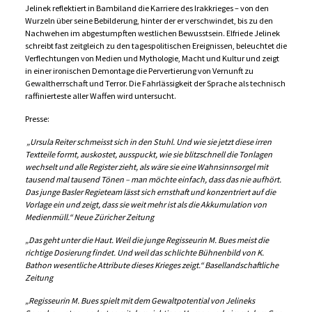
Jelinek reflektiert in Bambiland die Karriere des Irakkrieges – von den
Wurzeln über seine Bebilderung, hinter der er verschwindet, bis zu den
Nachwehen im abgestumpften westlichen Bewusstsein. Elfriede Jelinek
schreibt fast zeitgleich zu den tagespolitischen Ereignissen, beleuchtet die
Verflechtungen von Medien und Mythologie, Macht und Kultur und zeigt
in einer ironischen Demontage die Pervertierung von Vernunft zu
Gewaltherrschaft und Terror. Die Fahrlässigkeit der Sprache als technisch
raffinierteste aller Waffen wird untersucht.
Presse:
„Ursula Reiter schmeisst sich in den Stuhl. Und wie sie jetzt diese irren
Textteile formt, auskostet, ausspuckt, wie sie blitzschnell die Tonlagen
wechselt und alle Register zieht, als wäre sie eine Wahnsinnsorgel mit
tausend mal tausend Tönen – man möchte einfach, dass das nie aufhört.
Das junge Basler Regieteam lässt sich ernsthaft und konzentriert auf die
Vorlage ein und zeigt, dass sie weit mehr ist als die Akkumulation von
Medienmüll
.“
Neue Züricher Zeitung
„Das geht unter die Haut. Weil die junge Regisseurin M. Bues meist die
richtige Dosierung findet. Und weil das schlichte Bühnenbild von K.
Bathon wesentliche Attribute dieses Krieges zeigt.“
Basellandschaftliche
Zeitung
„Regisseurin M. Bues spielt mit dem Gewaltpotential von Jelineks