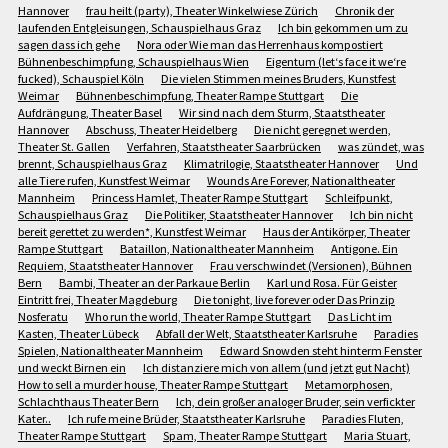
Hannover
frau heilt (party), Theater Winkelwiese Zürich
Chronik der
laufenden Entgleisungen, Schauspielhaus Graz
Ich bin gekommen um zu
sagen dass ich gehe
Nora oder Wie man das Herrenhaus kompostiert
Bühnenbeschimpfung, Schauspielhaus Wien
Eigentum (let‘s face it we‘re
fucked), Schauspiel Köln
Die vielen Stimmen meines Bruders, Kunstfest
Weimar
Bühnenbeschimpfung, Theater Rampe Stuttgart
Die
Aufdrängung, Theater Basel
Wir sind nach dem Sturm, Staatstheater
Hannover
Abschuss, Theater Heidelberg
Die nicht geregnet werden,
Theater St. Gallen
Verfahren, Staatstheater Saarbrücken
was zündet, was
brennt, Schauspielhaus Graz
Klimatrilogie, Staatstheater Hannover
Und
alle Tiere rufen, Kunstfest Weimar
Wounds Are Forever, Nationaltheater
Mannheim
Princess Hamlet, Theater Rampe Stuttgart
Schleifpunkt,
Schauspielhaus Graz
Die Politiker, Staatstheater Hannover
Ich bin nicht
bereit gerettet zu werden*, Kunstfest Weimar
Haus der Antikörper, Theater
Rampe Stuttgart
Bataillon, Nationaltheater Mannheim
Antigone. Ein
Requiem, Staatstheater Hannover
Frau verschwindet (Versionen), Bühnen
Bern
Bambi, Theater an der Parkaue Berlin
Karl und Rosa. Für Geister
Eintritt frei, Theater Magdeburg
Die tonight, live forever oder Das Prinzip
Nosferatu
Who run the world, Theater Rampe Stuttgart
Das Licht im
Kasten, Theater Lübeck
Abfall der Welt, Staatstheater Karlsruhe
Paradies
Spielen, Nationaltheater Mannheim
Edward Snowden steht hinterm Fenster
und weckt Birnen ein
Ich distanziere mich von allem (und jetzt gut Nacht)
How to sell a murder house, Theater Rampe Stuttgart
Metamorphosen,
Schlachthaus Theater Bern
Ich, dein großer analoger Bruder, sein verfickter
Kater..
Ich rufe meine Brüder, Staatstheater Karlsruhe
Paradies Fluten,
Theater Rampe Stuttgart
Spam, Theater Rampe Stuttgart
Maria Stuart,