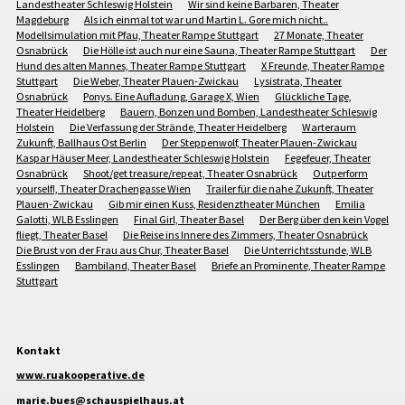
Landestheater Schleswig Holstein
Wir sind keine Barbaren, Theater
Magdeburg
Als ich einmal tot war und Martin L. Gore mich nicht..
Modellsimulation mit Pfau, Theater Rampe Stuttgart
27 Monate, Theater
Osnabrück
Die Hölle ist auch nur eine Sauna, Theater Rampe Stuttgart
Der
Hund des alten Mannes, Theater Rampe Stuttgart
X Freunde, Theater Rampe
Stuttgart
Die Weber, Theater Plauen-Zwickau
Lysistrata, Theater
Osnabrück
Ponys. Eine Aufladung, Garage X, Wien
Glückliche Tage,
Theater Heidelberg
Bauern, Bonzen und Bomben, Landestheater Schleswig
Holstein
Die Verfassung der Strände, Theater Heidelberg
Warteraum
Zukunft, Ballhaus Ost Berlin
Der Steppenwolf, Theater Plauen-Zwickau
Kaspar Häuser Meer, Landestheater Schleswig Holstein
Fegefeuer, Theater
Osnabrück
Shoot/get treasure/repeat, Theater Osnabrück
Outperform
yourself!, Theater Drachengasse Wien
Trailer für die nahe Zukunft, Theater
Plauen-Zwickau
Gib mir einen Kuss, Residenztheater München
Emilia
Galotti, WLB Esslingen
Final Girl, Theater Basel
Der Berg über den kein Vogel
fliegt, Theater Basel
Die Reise ins Innere des Zimmers, Theater Osnabrück
Die Brust von der Frau aus Chur, Theater Basel
Die Unterrichtsstunde, WLB
Esslingen
Bambiland, Theater Basel
Briefe an Prominente, Theater Rampe
Stuttgart
Kontakt
www.ruakooperative.de
marie.bues@schauspielhaus.at