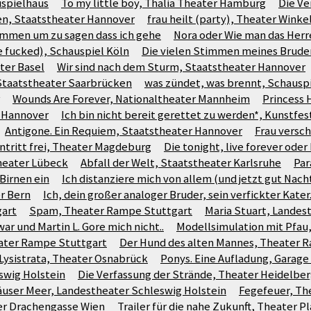
spielhaus
To my little boy, Thalia Theater Hamburg
Die Ve
en, Staatstheater Hannover
frau heilt (party), Theater Winke
ommen um zu sagen dass ich gehe
Nora oder Wie man das Her
re fucked), Schauspiel Köln
Die vielen Stimmen meines Brude
ter Basel
Wir sind nach dem Sturm, Staatstheater Hannover
Staatstheater Saarbrücken
was zündet, was brennt, Schausp
Wounds Are Forever, Nationaltheater Mannheim
Princess 
r Hannover
Ich bin nicht bereit gerettet zu werden*, Kunstfe
Antigone. Ein Requiem, Staatstheater Hannover
Frau versc
intritt frei, Theater Magdeburg
Die tonight, live forever oder
Theater Lübeck
Abfall der Welt, Staatstheater Karlsruhe
Par
Birnen ein
Ich distanziere mich von allem (und jetzt gut Nach
r Bern
Ich, dein großer analoger Bruder, sein verfickter Kater.
gart
Spam, Theater Rampe Stuttgart
Maria Stuart, Landes
war und Martin L. Gore mich nicht..
Modellsimulation mit Pfau
heater Rampe Stuttgart
Der Hund des alten Mannes, Theater 
Lysistrata, Theater Osnabrück
Ponys. Eine Aufladung, Garage
swig Holstein
Die Verfassung der Strände, Theater Heidelbe
äuser Meer, Landestheater Schleswig Holstein
Fegefeuer, Th
er Drachengasse Wien
Trailer für die nahe Zukunft, Theater 