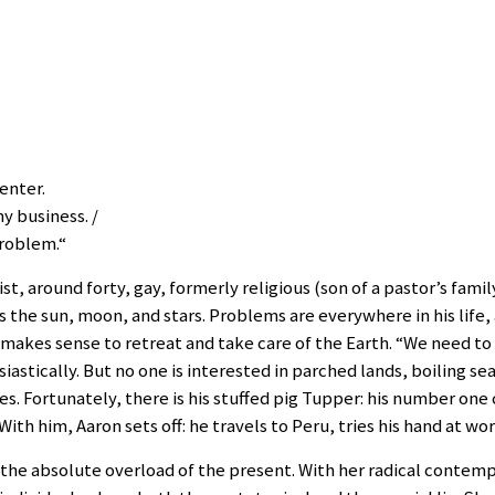
enter.
y business. /
problem.“
ist, around forty, gay, formerly religious (son of a pastor’s fam
s the sun, moon, and stars. Problems are everywhere in his life,
 makes sense to retreat and take care of the Earth. “We need t
iastically. But no one is interested in parched lands, boiling se
s. Fortunately, there is his stuffed pig Tupper: his number one
 With him, Aaron sets off: he travels to Peru, tries his hand at wo
 the absolute overload of the present. With her radical contemp