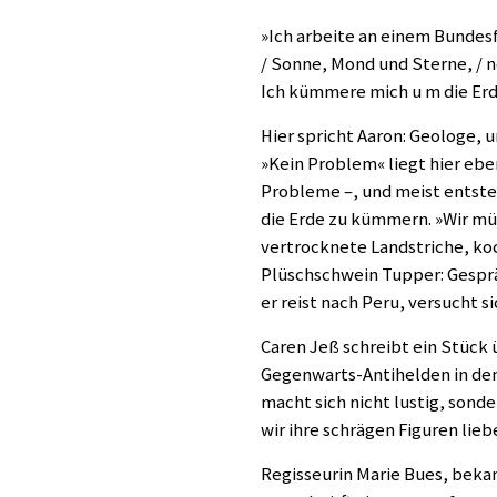
»Ich arbeite an einem Bunde
/ Sonne, Mond und Sterne, / n
Ich kümmere mich u m die Erd
Hier spricht Aaron: Geologe, u
»Kein Problem« liegt hier ebe
Probleme –, und meist entste
die Erde zu kümmern. »Wir müs
vertrocknete Landstriche, ko
Plüschschwein Tupper: Gesprä
er reist nach Peru, versucht s
Caren Jeß schreibt ein Stück 
Gegenwarts-Antihelden in den 
macht sich nicht lustig, sonder
wir ihre schrägen Figuren lie
Regisseurin Marie Bues, bekan