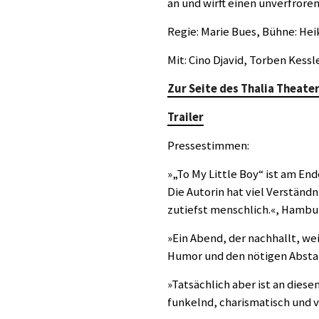
an und wirft einen unverfrore
Regie: Marie Bues, Bühne: Hei
Mit: Cino Djavid, Torben Kessl
Zur Seite des Thalia Theate
Trailer
Pressestimmen:
»„To My Little Boy“ ist am En
Die Autorin hat viel Verständn
zutiefst menschlich.«, Hamb
»Ein Abend, der nachhallt, we
Humor und den nötigen Abstan
»Tatsächlich aber ist an diese
funkelnd, charismatisch und v