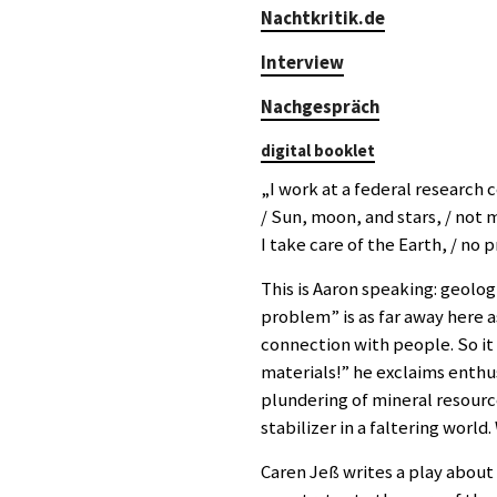
Nachtkritik.de
Interview
Nachgespräch
digital booklet
„I work at a federal research c
/ Sun, moon, and stars, / not m
I take care of the Earth, / no 
This is Aaron speaking: geolog
problem” is as far away here a
connection with people. So it
materials!” he exclaims enthus
plundering of mineral resource
stabilizer in a faltering world.
Caren Jeß writes a play about