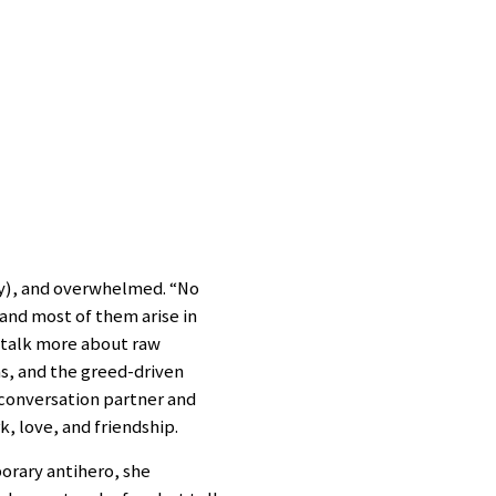
ily), and overwhelmed. “No
 and most of them arise in
o talk more about raw
as, and the greed-driven
 conversation partner and
rk, love, and friendship.
orary antihero, she