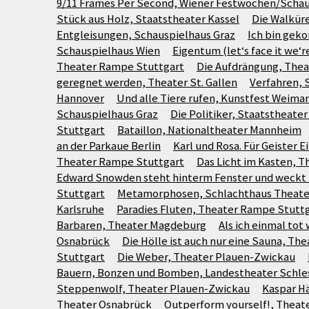
9/11 Frames Per Second, Wiener Festwochen/Schau
Stück aus Holz, Staatstheater Kassel
Die Walkür
Entgleisungen, Schauspielhaus Graz
Ich bin gek
Schauspielhaus Wien
Eigentum (let‘s face it we‘
Theater Rampe Stuttgart
Die Aufdrängung, Thea
geregnet werden, Theater St. Gallen
Verfahren, 
Hannover
Und alle Tiere rufen, Kunstfest Weimar
Schauspielhaus Graz
Die Politiker, Staatstheate
Stuttgart
Bataillon, Nationaltheater Mannheim
an der Parkaue Berlin
Karl und Rosa. Für Geister E
Theater Rampe Stuttgart
Das Licht im Kasten, 
Edward Snowden steht hinterm Fenster und weckt 
Stuttgart
Metamorphosen, Schlachthaus Theate
Karlsruhe
Paradies Fluten, Theater Rampe Stutt
Barbaren, Theater Magdeburg
Als ich einmal tot 
Osnabrück
Die Hölle ist auch nur eine Sauna, T
Stuttgart
Die Weber, Theater Plauen-Zwickau
Bauern, Bonzen und Bomben, Landestheater Schle
Steppenwolf, Theater Plauen-Zwickau
Kaspar H
Theater Osnabrück
Outperform yourself!, Theat