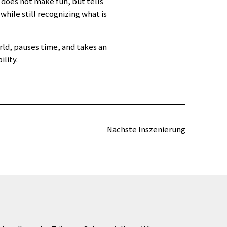
 does not make fun, but tells
while still recognizing what is
ld, pauses time, and takes an
lity.
Nächste Inszenierung