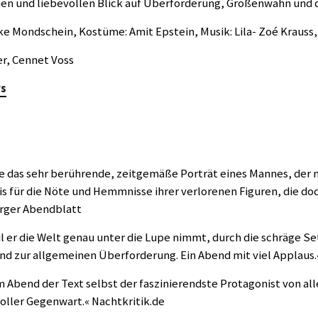
nen und liebevollen Blick auf Überforderung, Größenwahn und d
ke Mondschein, Kostüme: Amit Epstein, Musik: Lila- Zoé Krauss
er, Cennet Voss
rs
de das sehr berührende, zeitgemäße Porträt eines Mannes, der 
is für die Nöte und Hemmnisse ihrer verlorenen Figuren, die doc
urger Abendblatt
il er die Welt genau unter die Lupe nimmt, durch die schräge Se
d zur allgemeinen Überforderung. Ein Abend mit viel Applaus.
m Abend der Text selbst der faszinierendste Protagonist von alle
oller Gegenwart.« Nachtkritik.de