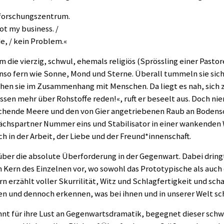
sforschungszentrum.
ot my business. /
e, / kein Problem.«
m die vierzig, schwul, ehemals religiös (Sprössling einer Pasto
nso fern wie Sonne, Mond und Sterne. Überall tummeln sie sich
hen sie im Zusammenhang mit Menschen. Da liegt es nah, sich 
sen mehr über Rohstoffe reden!«, ruft er beseelt aus. Doch niem
chende Meere und den von Gier angetriebenen Raub an Bodensc
chspartner Nummer eins und Stabilisator in einer wankenden We
ich in der Arbeit, der Liebe und der Freund*innenschaft.
über die absolute Überforderung in der Gegenwart. Dabei dringt
Kern des Einzelnen vor, wo sowohl das Prototypische als auch 
n erzählt voller Skurrilität, Witz und Schlagfertigkeit und schaf
ben und dennoch erkennen, was bei ihnen und in unserer Welt sch
nt für ihre Lust an Gegenwartsdramatik, begegnet dieser schwi