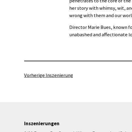
penetrates to the core of the 
her story with whimsy, wit, an
wrong with them and our worl
Director Marie Bues, known fo
unabashed and affectionate lo
Vorherige Inszenierung
Inszenierungen