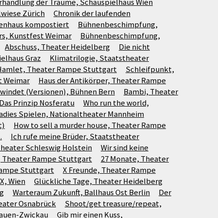
rhandlung der Träume, Schauspielhaus Wien
lwiese Zürich
Chronik der laufenden
renhaus kompostiert
Bühnenbeschimpfung,
rs, Kunstfest Weimar
Bühnenbeschimpfung,
Abschuss, Theater Heidelberg
Die nicht
ielhaus Graz
Klimatrilogie, Staatstheater
Hamlet, Theater Rampe Stuttgart
Schleifpunkt,
st Weimar
Haus der Antikörper, Theater Rampe
hwindet (Versionen), Bühnen Bern
Bambi, Theater
 Das Prinzip Nosferatu
Who run the world,
adies Spielen, Nationaltheater Mannheim
t)
How to sell a murder house, Theater Rampe
.
Ich rufe meine Brüder, Staatstheater
theater Schleswig Holstein
Wir sind keine
, Theater Rampe Stuttgart
27 Monate, Theater
Rampe Stuttgart
X Freunde, Theater Rampe
 X, Wien
Glückliche Tage, Theater Heidelberg
rg
Warteraum Zukunft, Ballhaus Ost Berlin
Der
eater Osnabrück
Shoot/get treasure/repeat,
Plauen-Zwickau
Gib mir einen Kuss,